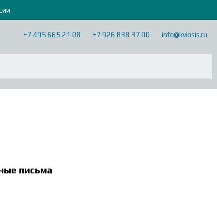
сии
+7 495 665 21 08
+7 926 838 37 00
info@kvinsis.ru
ные письма