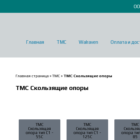
ОО
Главная
ТМС
Walraven
Оплата и дос
Главная страница
»
ТМС
»
ТМС Скользящие опоры
ТМС Скользящие опоры
ТМС
ТМС
ТМС
Скользящая
Скользящая
Скользя
опора тип С1 -
опора тип С1 -
опора тип
55С
125С
85