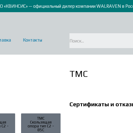
О «КВИНСИС» — официальный дилер компании WALRAVEN в Рос
тавка
Контакты
TMC
Сертификаты и отказ
ТМС
щая
Скользящая
 С2 -
опора тип С2 -
85С