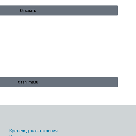
Открыть
titan-ms.ru
Крепёж для отопления