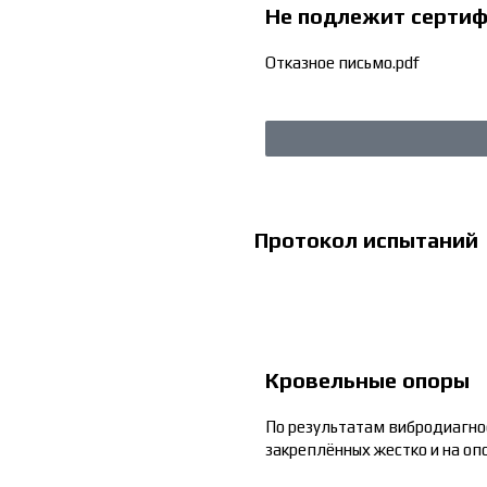
Не подлежит серти
Отказное письмо.pdf
Протокол испытаний
Кровельные опоры
По результатам вибродиагно
закреплённых жестко и на оп