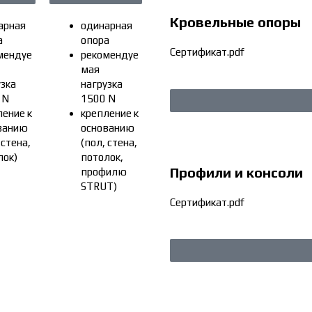
Кровельные опоры
арная
одинарная
а
опора
Сертификат.pdf
мендуе
рекомендуе
мая
узка
нагрузка
 N
1500 N
ление к
крепление к
ванию
основанию
 стена,
(пол, стена,
лок)
потолок,
Профили и консоли
профилю
STRUT)
Сертификат.pdf