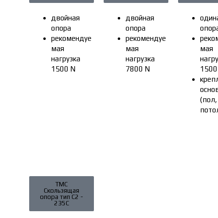
двойная
двойная
один
опора
опора
опор
рекомендуе
рекомендуе
реко
мая
мая
мая
нагрузка
нагрузка
нагр
1500 N
7800 N
1500
креп
осно
(пол,
пото
ТМС
Скользящая
опора тип С2 -
235С