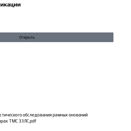
фикации
Открыть
стического обследования рамных онований
орах ТМС 33ЛС.pdf