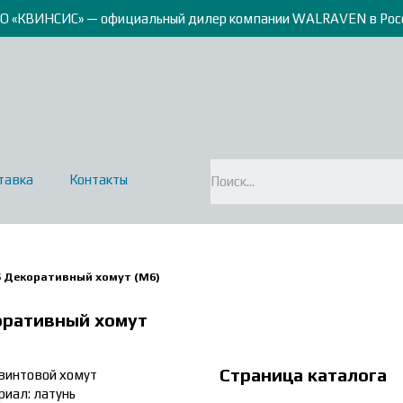
О «КВИНСИС» — официальный дилер компании WALRAVEN в Рос
тавка
Контакты
S Декоративный хомут (М6)
оративный хомут
Страница каталога
винтовой хомут
риал: латунь