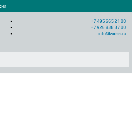
сии
+7 495 665 21 08
+7 926 838 37 00
info@kvinsis.ru