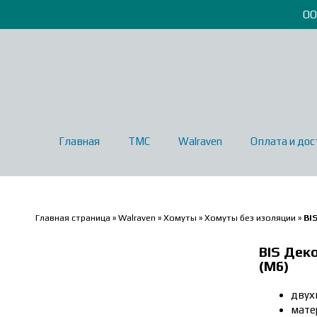
ОО
Главная
ТМС
Walraven
Оплата и дос
Главная страница
»
Walraven
»
Хомуты
»
Хомуты без изоляции
»
BI
BIS Дек
(М6)
двух
мате