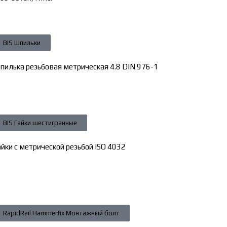
BIS Шпильки
пилька резьбовая метрическая 4.8 DIN 976-1
BIS Гайки шестигранные
айки с метрической резьбой ISO 4032
RapidRail Hammerfix Монтажный болт