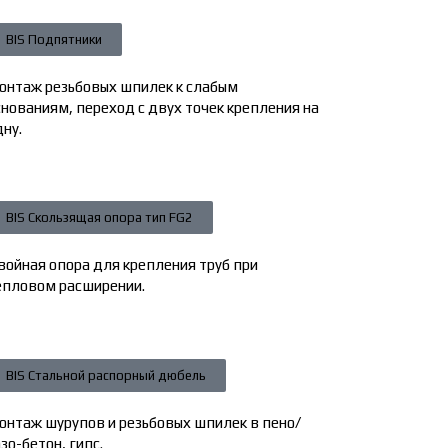
BIS Подпятники
онтаж резьбовых шпилек к слабым
снованиям, переход с двух точек крепления на
дну.
BIS Скользящая опора тип FG2
войная опора для крепления труб при
епловом расширении.
BIS Стальной распорный дюбель
онтаж шурупов и резьбовых шпилек в пено/
зо-бетон, гипс.