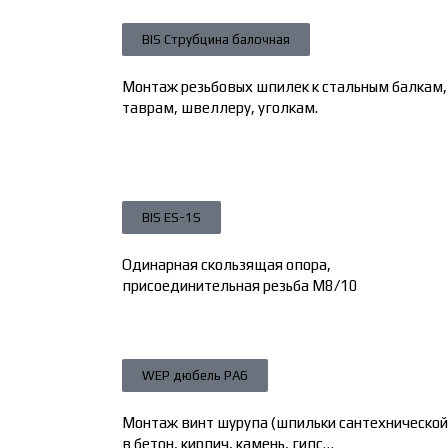
BIS Струбцина балочная
Монтаж резьбовых шпилек к стальным балкам,
таврам, швеллеру, уголкам.
BIS ES-1S
Одинарная скользящая опора,
присоединительная резьба М8/10
WEP дюбель PA6
Монтаж винт шурупа (шпильки сантехнической
в бетон, кирпич, камень, гипс…