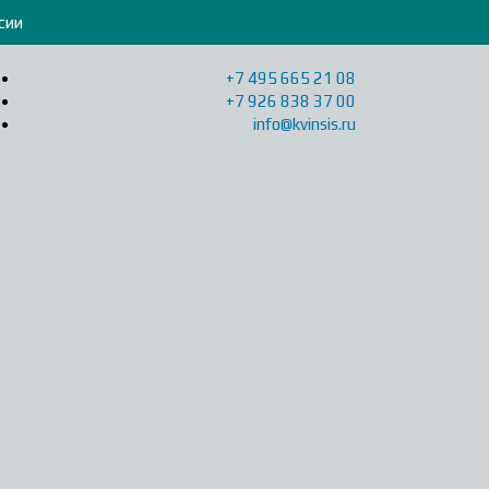
сии
+7 495 665 21 08
+7 926 838 37 00
info@kvinsis.ru