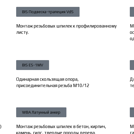
BIS Подвеска-трапеция VdS
Монтаж резьбовых шпилек к профилированному
М
листу.
о
о
BIS ES-1MV
Одинарная скользящая опора,
Д
присоединительная резьба М10/12
т
WBA Латунный анкер
)
Монтаж резьбовых шпилек в бетон, кирпич,
М
камень, гипс, твердые породы дерева.
га