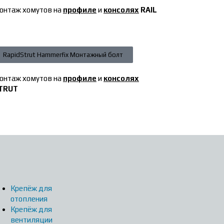
онтаж хомутов на
профиле
и
консолях
RAIL
RapidStrut Hammerfix Монтажный болт
онтаж хомутов на
профиле
и
консолях
TRUT
Крепёж для
отопления
Крепёж для
вентиляции