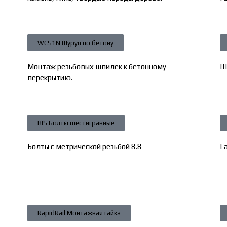
WCS1N Шуруп по бетону
Монтаж резьбовых шпилек к бетонному
Ш
перекрытию.
BIS Болты шестигранные
Болты с метрической резьбой 8.8
Г
RapidRail Монтажная гайка