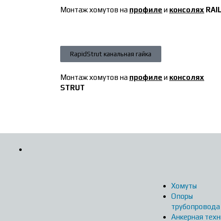
Монтаж хомутов на
профиле
и
консолях
RAI
RapidStrut канальная гайка
Монтаж хомутов на
профиле
и
консолях
STRUT
Хомуты
Опоры
трубопровода
Анкерная техн