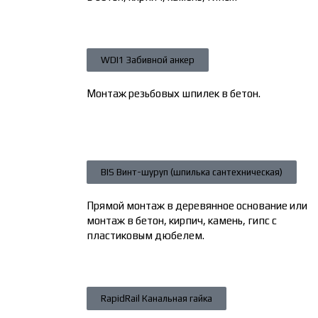
WDI1 Забивной анкер
Монтаж резьбовых шпилек в бетон.
BIS Винт-шуруп (шпилька сантехническая)
Прямой монтаж в деревянное основание или
монтаж в бетон, кирпич, камень, гипс с
пластиковым дюбелем.
RapidRail Канальная гайка