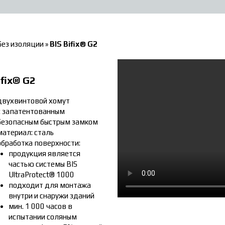
без изоляции
»
BIS Bifix® G2
ifix® G2
двухвинтовой хомут
с запатентованным
безопасным быстрым замком
материал: сталь
обработка поверхности:
продукция является
частью системы BIS
UltraProtect® 1000
подходит для монтажа
внутри и снаружи зданий
мин. 1 000 часов в
испытании соляным