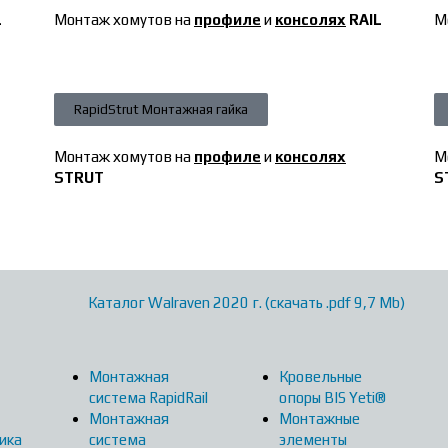
L
Монтаж хомутов на
профиле
и
консолях
RAIL
М
RapidStrut Монтажная гайка
Монтаж хомутов на
профиле
и
консолях
М
STRUT
S
Каталог Walraven 2020 г. (скачать .pdf 9,7 Mb)
Монтажная
Кровельные
система RapidRail
опоры BIS Yeti®
Монтажная
Монтажные
ика
система
элементы