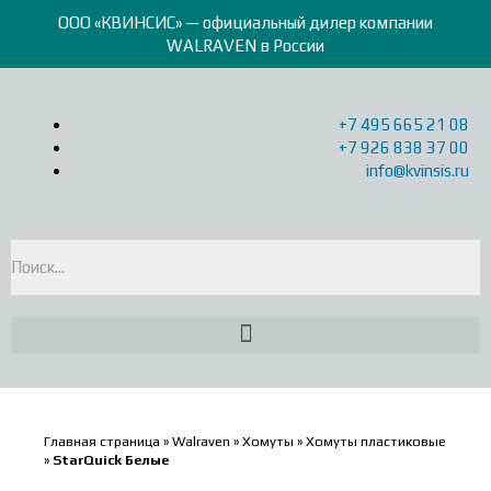
ООО «КВИНСИС» — официальный дилер компании
WALRAVEN в России
+7 495 665 21 08
+7 926 838 37 00
info@kvinsis.ru
Главная страница
»
Walraven
»
Хомуты
»
Хомуты пластиковые
»
StarQuick Белые