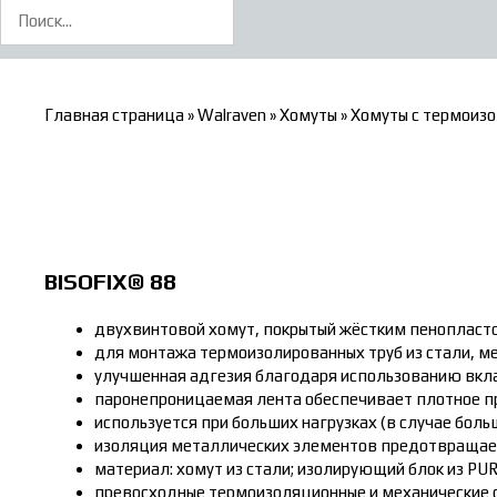
Главная страница
»
Walraven
»
Хомуты
»
Хомуты с термоиз
BISOFIX® 88
двухвинтовой хомут, покрытый жёстким пенопласт
для монтажа термоизолированных труб из стали, ме
улучшенная адгезия благодаря использованию вкла
паронепроницаемая лента обеспечивает плотное п
используется при больших нагрузках (в случае бол
изоляция металлических элементов предотвращает
материал: хомут из стали; изолирующий блок из PUR
превосходные термоизоляционные и механические 