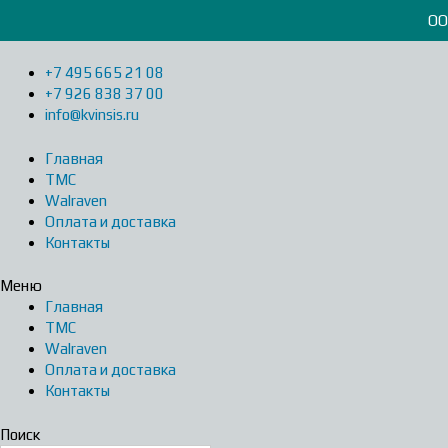
Перейти
ОО
к
содержимому
+7 495 665 21 08
+7 926 838 37 00
info@kvinsis.ru
Главная
ТМС
Walraven
Оплата и доставка
Контакты
Меню
Главная
ТМС
Walraven
Оплата и доставка
Контакты
Поиск