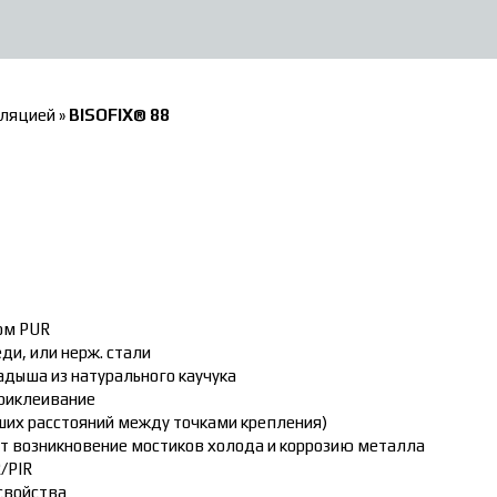
оляцией
»
BISOFIX® 88
ом PUR
ди, или нерж. стали
дыша из натурального каучука
риклеивание
ьших расстояний между точками крепления)
 возникновение мостиков холода и коррозию металла
/PIR
свойства