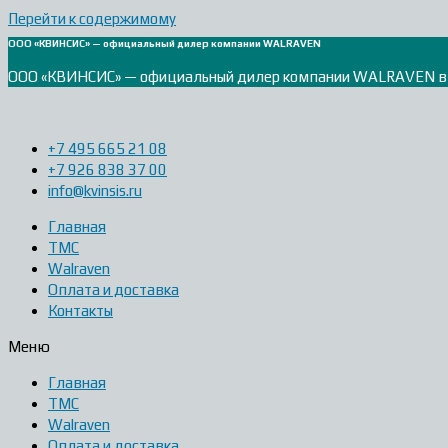
Перейти к содержимому
ООО «КВИНСИС» — официальный дилер компании WALRAVEN
ООО «КВИНСИС» — официальный дилер компании WALRAVEN в
+7 495 665 21 08
+7 926 838 37 00
info@kvinsis.ru
Главная
ТМС
Walraven
Оплата и доставка
Контакты
Меню
Главная
ТМС
Walraven
Оплата и доставка