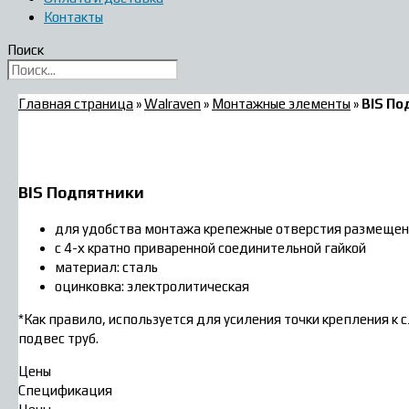
Контакты
Поиск
Главная страница
»
Walraven
»
Монтажные элементы
»
BIS По
BIS Подпятники
для удобства монтажа крепежные отверстия размещен
с 4-х кратно приваренной соединительной гайкой
материал: сталь
оцинковка: электролитическая
*Как правило, используется для усиления точки крепления к 
подвес труб.
Цены
Спецификация