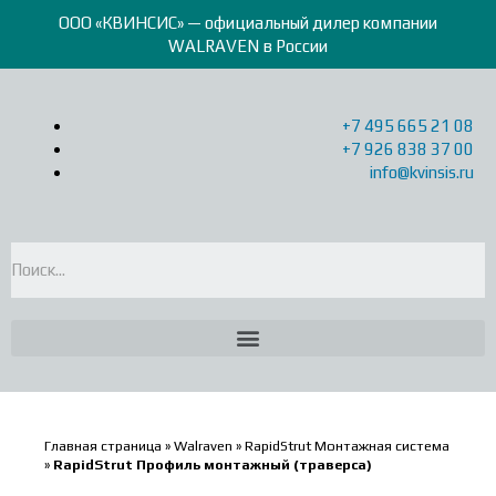
ООО «КВИНСИС» — официальный дилер компании
WALRAVEN в России
+7 495 665 21 08
+7 926 838 37 00
info@kvinsis.ru
Главная страница
»
Walraven
»
RapidStrut Монтажная система
»
RapidStrut Профиль монтажный (траверса)