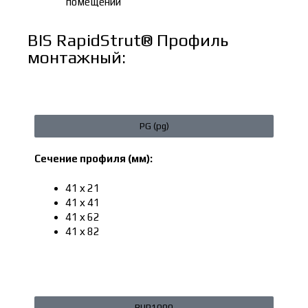
помещений
BIS RapidStrut® Профиль
монтажный:
PG (pg)
Сечение профиля (мм):
41 х 21
41 х 41
41 х 62
41 х 82
BUP1000